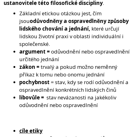
ustanovitele této filosofické discipliny
.
Základní etickou otázkou jest, čím
jsou
odůvodněny a ospravedlněny způsoby
lidského chování a jednání,
které určují
lidskou životní praxi v oblasti individuální i
společenské.
argument =
odůvodnění nebo ospravedlnění
určitého jednání
zákon =
trvalý a pokud možno neměnný
příkaz k tomu nebo onomu jednání
pochybnost
= stav, kdy se rodí odůvodnění a
ospravedlnění konkrétních lidských činů
libovůle =
stav nevázanosti na jakékoliv
odůvodnění nebo ospravedlnění
cíle etiky