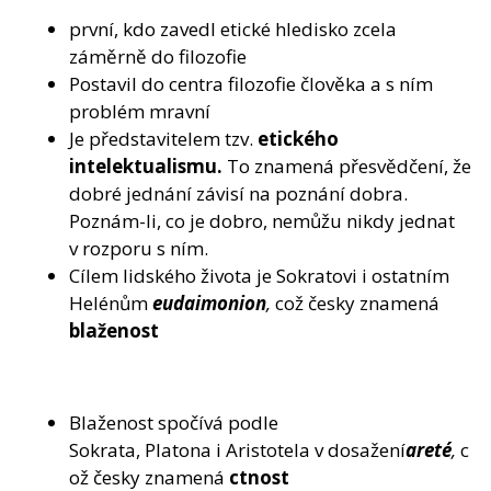
první, kdo zavedl etické hledisko zcela
záměrně do filozofie
Postavil do centra filozofie člověka a s ním
problém mravní
Je představitelem tzv.
etického
intelektualismu.
To znamená přesvědčení, že
dobré jednání závisí na poznání dobra.
Poznám-li, co je dobro, nemůžu nikdy jednat
v rozporu s ním.
Cílem lidského života je Sokratovi i ostatním
Helénům
eudaimonion
,
což česky znamená
blaženost
Blaženost spočívá podle
Sokrata, Platona i Aristotela v dosažení
areté
,
c
ož česky znamená
ctnost