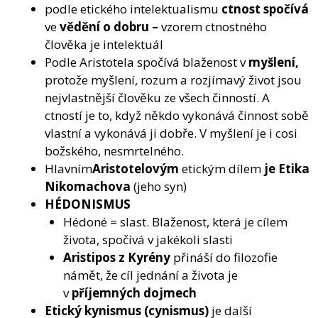
podle etického intelektualismu
ctnost spočívá
ve
vědění o dobru –
vzorem ctnostného
člověka je intelektuál
Podle Aristotela spočívá blaženost v
myšlení,
protože myšlení, rozum a rozjímavý život jsou
nejvlastnější člověku ze všech činností. A
ctností je to, když někdo vykonává činnost sobě
vlastní a vykonává ji dobře. V myšlení je i cosi
božského, nesmrtelného.
Hlavním
Aristotelovým
etickým dílem
je Etika
Nikomachova
(jeho syn)
HÉDONISMUS
Hédoné = slast. Blaženost, která je cílem
života, spočívá v jakékoli slasti
Aristipos z Kyrény
přináší do filozofie
námět, že cíl jednání a života je
v
příjemných dojmech
Etický kynismus (cynismus)
je další