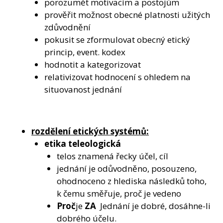
porozumět motivacím a postojům
prověřit možnost obecné platnosti užitých
zdůvodnění
pokusit se zformulovat obecný etický
princip, event. kodex
hodnotit a kategorizovat
relativizovat hodnocení s ohledem na
situovanost jednání
rozdělení etických systémů:
etika teleologická
telos znamená řecky účel, cíl
jednání je odůvodněno, posouzeno,
ohodnoceno z hlediska následků toho,
k čemu směřuje, proč je vedeno
Proč
je
ZA
Jednání je dobré, dosáhne-li
dobrého účelu.