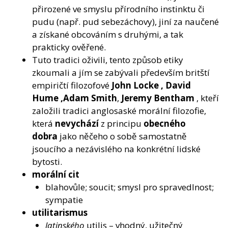
přirozené ve smyslu přírodního instinktu či
pudu (např. pud sebezáchovy), jiní za naučené
a získané obcováním s druhými, a tak
prakticky ověřené.
Tuto tradici oživili, tento způsob etiky
zkoumali a jím se zabývali především britští
empiričtí filozofové
John Locke , David
Hume ,Adam Smith
,
Jeremy Bentham
, kteří
založili tradici anglosaské morální filozofie,
která
nevychází
z principu
obecného
dobra
jako něčeho o sobě samostatně
jsoucího a nezávislého na konkrétní lidské
bytosti.
morální cit
blahovůle; soucit; smysl pro spravedlnost;
sympatie
utilitarismus
latinského
utilis – vhodný, užitečný