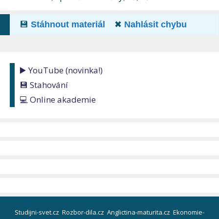
💾
Stáhnout materiál
✖
Nahlásit chybu
▶️ YouTube (novinka!)
💾 Stahování
💻 Online akademie
Studijni-svet.cz
Rozbor-dila.cz
Anglictina-maturita.cz
Ekonomie-