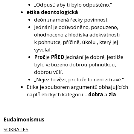
„Odpusť, aby ti bylo odpuštěno.“
etika deontologická
deón znamená řecky povinnost
Jednání je odůvodněno, posouzeno,
ohodnoceno z hlediska adekvátnosti
k pohnutce, příčině, úkolu , který jej
vyvolal.
Proč
je
PŘED
Jednání je dobré, jestliže
bylo vzbuzeno dobrou pohnutkou,
dobrou vůlí.
„Nejez hovězí, protože to není zdravé.“
Etika je souborem argumentů obhajujících
naplň etických kategorií –
dobra
a
zla
Eudaimonismus
SOKRATES