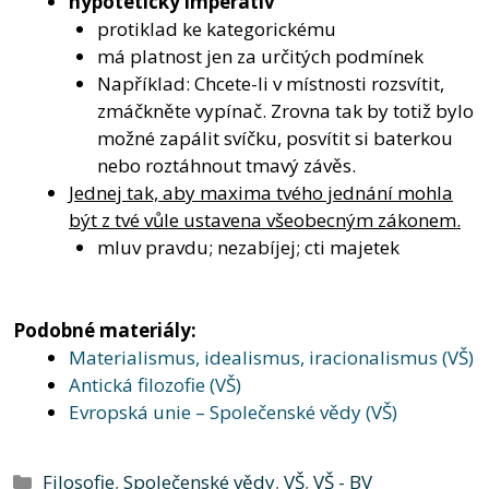
hypotetický imperativ
protiklad ke kategorickému
má platnost jen za určitých podmínek
Například: Chcete-li v místnosti rozsvítit,
zmáčkněte vypínač. Zrovna tak by totiž bylo
možné zapálit svíčku, posvítit si baterkou
nebo roztáhnout tmavý závěs.
Jednej tak, aby maxima tvého jednání mohla
být z tvé vůle ustavena všeobecným zákonem.
mluv pravdu; nezabíjej; cti majetek
Podobné materiály:
Materialismus, idealismus, iracionalismus (VŠ)
Antická filozofie (VŠ)
Evropská unie – Společenské vědy (VŠ)
Rubriky
Filosofie
,
Společenské vědy
,
VŠ
,
VŠ - BV