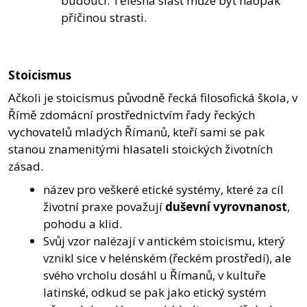
budoucí. Tělesná slast může být naopak
příčinou strasti.
Stoicismus
Ačkoli je stoicismus původně řecká filosofická škola, v
Římě zdomácní prostřednictvím řady řeckých
vychovatelů mladých Římanů, kteří sami se pak
stanou znamenitými hlasateli stoických životních
zásad.
název pro veškeré etické systémy, které za cíl
životní praxe považují
duševní vyrovnanost
,
pohodu a klid.
Svůj vzor nalézají v antickém stoicismu, který
vznikl sice v helénském (řeckém prostředí), ale
svého vrcholu dosáhl u Římanů, v kultuře
latinské, odkud se pak jako etický systém