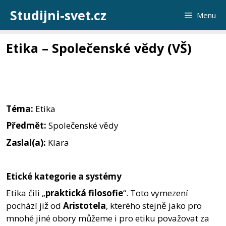
Přeskočit
Studijni-svet.cz
Menu
na
obsah
Etika – Společenské vědy (VŠ)
Téma:
Etika
Předmět:
Společenské vědy
Zaslal(a):
Klara
Etické kategorie a systémy
Etika čili „
praktická filosofie
“. Toto vymezení
pochází již od
Aristotela
, kterého stejně jako pro
mnohé jiné obory můžeme i pro etiku považovat za