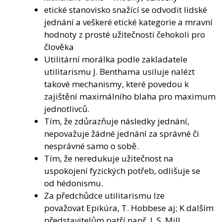
etické stanovisko snažící se odvodit lidské
jednání a veškeré etické kategorie a mravní
hodnoty z prosté užitečnosti čehokoli pro
člověka
Utilitární morálka podle zakladatele
utilitarismu J. Benthama usiluje nalézt
takové mechanismy, které povedou k
zajištění maximálního blaha pro maximum
jednotlivců.
Tím, že zdůrazňuje následky jednání,
nepovažuje žádné jednání za správné či
nesprávné samo o sobě.
Tím, že neredukuje užitečnost na
uspokojení fyzických potřeb, odlišuje se
od hédonismu.
Za předchůdce utilitarismu lze
považovat Epikúra, T. Hobbese aj; K dalším
představitelům patří např. J. S. Mill.