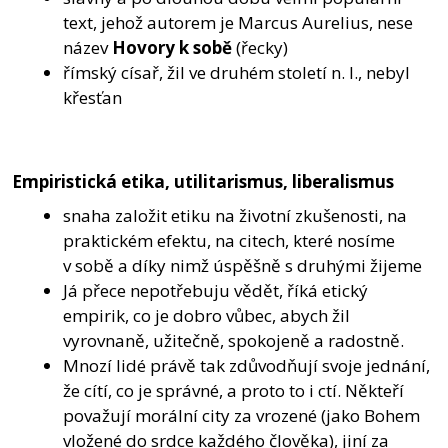
text, jehož autorem je Marcus Aurelius, nese
název
Hovory k sobě
(řecky)
římský císař, žil ve druhém století n. l., nebyl
křesťan
Empiristická etika, utilitarismus, liberalismus
snaha založit etiku na životní zkušenosti, na
praktickém efektu, na citech, které nosíme
v sobě a díky nimž úspěšně s druhými žijeme
Já přece nepotřebuju vědět, říká etický
empirik, co je dobro vůbec, abych žil
vyrovnaně, užitečně, spokojeně a radostně.
Mnozí lidé právě tak zdůvodňují svoje jednání,
že cítí, co je správné, a proto to i ctí. Někteří
považují morální city za vrozené (jako Bohem
vložené do srdce každého člověka), jiní za