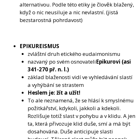
alternativou. Podle této etiky je člověk blažený,
když o nic neusiluje a nic nevlastní. (jistá
bezstarostná pohrdavost)
EPIKUREISMUS
zvláštní druh etického eudaimonismu
nazvaný po svém osnovateli
Epikurovi (asi
341-270 př. n. l.)
základ blaženosti vidí ve vyhledávání slastí
a vyhýbání se strastem
Heslem je: žít a užít!
To ale neznamená, že se hlásí k smyslnému
požitkářství, kdykoli, jakkoli a kdekoli.
Rozlišuje totiž slast v pohybu a v klidu. A jen
ta, která přivozuje klid duše, smí a má být
dosahována. Duše anticipuje slasti