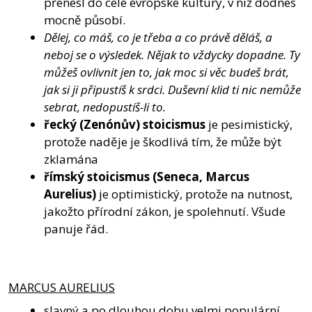
přenesl do celé evropské kultury, v níž dodnes
mocně působí.
Dělej, co máš, co je třeba a co právě děláš, a
neboj se o výsledek. Nějak to vždycky dopadne. Ty
můžeš ovlivnit jen to, jak moc si věc budeš brát,
jak si ji připustíš k srdci. Duševní klid ti nic nemůže
sebrat, nedopustíš-li to.
řecký (Zenónův) stoicismus
je pesimistický,
protože naděje je škodlivá tím, že může být
zklamána
římský stoicismus (Seneca, Marcus
Aurelius)
je optimistický, protože na nutnost,
jakožto přírodní zákon, je spolehnutí. Všude
panuje řád.
MARCUS AURELIUS
slavný a po dlouhou dobu velmi populární