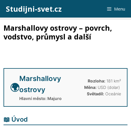
Přeskočit
Studijni-svet.cz
Menu
na
obsah
Marshallovy ostrovy – povrch,
vodstvo, průmysl a další
Marshallovy
Rozloha:
181 km²
🌍
Měna:
USD (dolar) ​
ostrovy
Světadíl:
Oceánie
Hlavní město: Majuro
📖 Úvod