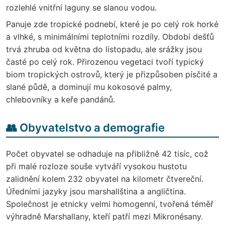
rozlehlé vnitřní laguny se slanou vodou.
Panuje zde tropické podnebí, které je po celý rok horké
a vlhké, s minimálními teplotními rozdíly. Období dešťů
trvá zhruba od května do listopadu, ale srážky jsou
časté po celý rok. Přirozenou vegetaci tvoří typický
biom tropických ostrovů, který je přizpůsoben písčité a
slané půdě, a dominují mu kokosové palmy,
chlebovníky a keře pandánů.
👥 Obyvatelstvo a demografie
Počet obyvatel se odhaduje na přibližně 42 tisíc, což
při malé rozloze souše vytváří vysokou hustotu
zalidnění kolem 232 obyvatel na kilometr čtvereční.
Úředními jazyky jsou marshallština a angličtina.
Společnost je etnicky velmi homogenní, tvořená téměř
výhradně Marshallany, kteří patří mezi Mikronésany.