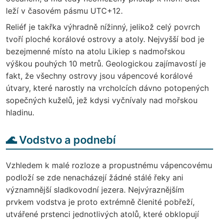
leží v časovém pásmu UTC+12.
Reliéf je takřka výhradně nížinný, jelikož celý povrch
tvoří ploché korálové ostrovy a atoly. Nejvyšší bod je
bezejmenné místo na atolu Likiep s nadmořskou
výškou pouhých 10 metrů. Geologickou zajímavostí je
fakt, že všechny ostrovy jsou vápencové korálové
útvary, které narostly na vrcholcích dávno potopených
sopečných kuželů, jež kdysi vyčnívaly nad mořskou
hladinu.
🌊 Vodstvo a podnebí
Vzhledem k malé rozloze a propustnému vápencovému
podloží se zde nenacházejí žádné stálé řeky ani
významnější sladkovodní jezera. Nejvýraznějším
prvkem vodstva je proto extrémně členité pobřeží,
utvářené prstenci jednotlivých atolů, které obklopují