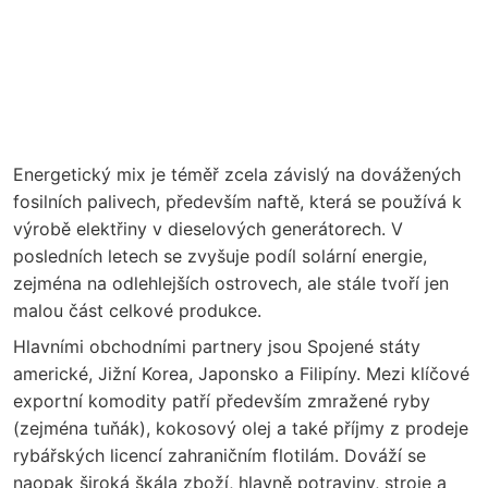
Energetický mix je téměř zcela závislý na dovážených
fosilních palivech, především naftě, která se používá k
výrobě elektřiny v dieselových generátorech. V
posledních letech se zvyšuje podíl solární energie,
zejména na odlehlejších ostrovech, ale stále tvoří jen
malou část celkové produkce.
Hlavními obchodními partnery jsou Spojené státy
americké, Jižní Korea, Japonsko a Filipíny. Mezi klíčové
exportní komodity patří především zmražené ryby
(zejména tuňák), kokosový olej a také příjmy z prodeje
rybářských licencí zahraničním flotilám. Dováží se
naopak široká škála zboží, hlavně potraviny, stroje a