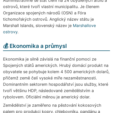
Administrativně se stát člení na 24 obydlených atolů a
ostrovů, které tvoří vlastní municipalitu. Je členem
Organizace spojených národů (OSN) a Fóra
tichomořských ostrovů. Anglický název státu je
Marshall Islands, slovenský název je
Marshallove
ostrovy
.
💰 Ekonomika a průmysl
Ekonomika je silně závislá na finanční pomoci ze
Spojených států amerických. Hrubý domácí produkt na
obyvatele se pohybuje kolem 4 500 amerických dolarů,
přičemž země čelí vysoké míře nezaměstnanosti.
Dominantním sektorem hospodářství jsou služby, které
tvoří většinu HDP, následované zemědělstvím a
rybolovem. Oficiální měnou je americký dolar.
Zemědělství je zaměřeno na pěstování kokosových
palem pro produkci kopry, chlebovníku, pandánu a