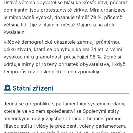
Drtivá většina obyvatel se hlásí ke křesťanství, přičemž
dominantní jsou protestantské církve. Míra urbanizace
je mimořádně vysoká, dosahuje téměř 79 %, přičemž
většina lidí žije v hlavním městě Majuro a na atolu
Kwajalein.
Klíčové demografické ukazatele zahrnují průměrnou
délku života, která se pohybuje kolem 74 let, a velmi
vysokou míru gramotnosti přesahující 98 %. Země si
udržuje mírný přirozený přírůstek obyvatelstva, i když
tempo růstu v posledních letech zpomaluje.
🏛️ Státní zřízení
Jedná se o republiku s parlamentním systémem vlády,
která je ve volném společenství se Spojenými státy
americkými, což jí zajišťuje obranu a finanční pomoc.
Hlavou státu i vlády je prezident, volený parlamentem.