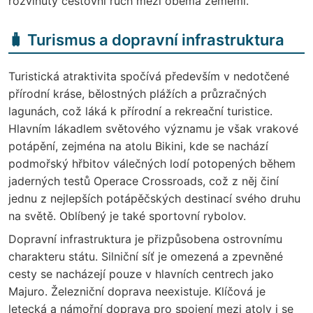
rozvinutý cestovní ruch mezi oběma zeměmi.
🧳 Turismus a dopravní infrastruktura
Turistická atraktivita spočívá především v nedotčené
přírodní kráse, bělostných plážích a průzračných
lagunách, což láká k přírodní a rekreační turistice.
Hlavním lákadlem světového významu je však vrakové
potápění, zejména na atolu Bikini, kde se nachází
podmořský hřbitov válečných lodí potopených během
jaderných testů Operace Crossroads, což z něj činí
jednu z nejlepších potápěčských destinací svého druhu
na světě. Oblíbený je také sportovní rybolov.
Dopravní infrastruktura je přizpůsobena ostrovnímu
charakteru státu. Silniční síť je omezená a zpevněné
cesty se nacházejí pouze v hlavních centrech jako
Majuro. Železniční doprava neexistuje. Klíčová je
letecká a námořní doprava pro spojení mezi atoly i se