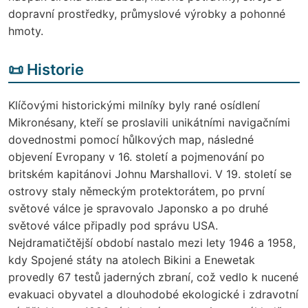
dopravní prostředky, průmyslové výrobky a pohonné
hmoty.
📜 Historie
Klíčovými historickými milníky byly rané osídlení
Mikronésany, kteří se proslavili unikátními navigačními
dovednostmi pomocí hůlkových map, následné
objevení Evropany v 16. století a pojmenování po
britském kapitánovi Johnu Marshallovi. V 19. století se
ostrovy staly německým protektorátem, po první
světové válce je spravovalo Japonsko a po druhé
světové válce připadly pod správu USA.
Nejdramatičtější období nastalo mezi lety 1946 a 1958,
kdy Spojené státy na atolech Bikini a Enewetak
provedly 67 testů jaderných zbraní, což vedlo k nucené
evakuaci obyvatel a dlouhodobé ekologické i zdravotní