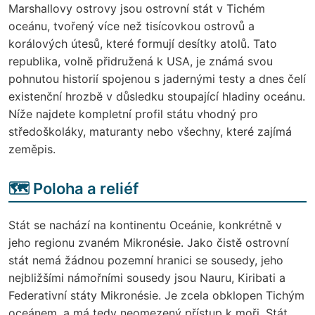
Marshallovy ostrovy jsou ostrovní stát v Tichém
oceánu, tvořený více než tisícovkou ostrovů a
korálových útesů, které formují desítky atolů. Tato
republika, volně přidružená k USA, je známá svou
pohnutou historií spojenou s jadernými testy a dnes čelí
existenční hrozbě v důsledku stoupající hladiny oceánu.
Níže najdete kompletní profil státu vhodný pro
středoškoláky, maturanty nebo všechny, které zajímá
zeměpis.
🗺️ Poloha a reliéf
Stát se nachází na kontinentu Oceánie, konkrétně v
jeho regionu zvaném Mikronésie. Jako čistě ostrovní
stát nemá žádnou pozemní hranici se sousedy, jeho
nejbližšími námořními sousedy jsou Nauru, Kiribati a
Federativní státy Mikronésie. Je zcela obklopen Tichým
oceánem, a má tedy neomezený přístup k moři. Stát