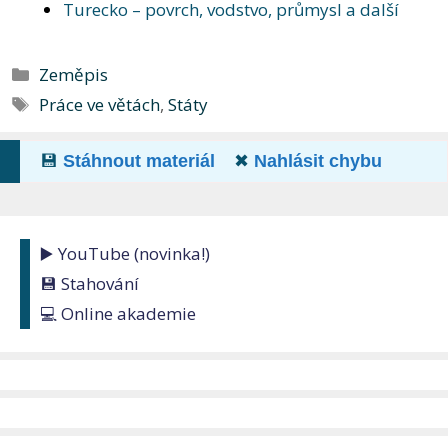
Turecko – povrch, vodstvo, průmysl a další
Rubriky
Zeměpis
Štítky
Práce ve větách
,
Státy
💾
Stáhnout materiál
✖
Nahlásit chybu
▶️ YouTube (novinka!)
💾 Stahování
💻 Online akademie