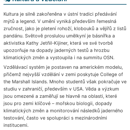
Kultura je silně zakořeněna v ústní tradici předávání
mýtů a legend. V umění vyniká především řemeslná
zručnost, jako je pletení rohoží, klobouků a vějířů z listů
pandánu. Světově proslulou umělkyní je básnířka a
aktivistka Kathy Jetn̄il-Kijiner, která ve své tvorbě
upozorňuje na dopady jaderných testů a hrozbu
klimatických změn a vystoupila i na summitu OSN.
Vzdělávací systém je postaven na americkém modelu,
přičemž nejvyšší vzdělání v zemi poskytuje College of
the Marshall Islands. Mnoho studentů však pokračuje ve
studiu v zahraničí, především v USA. Věda a výzkum
jsou omezené a zaměřují se hlavně na oblasti, které
jsou pro zemi klíčové – mořskou biologii, dopady
klimatických změn a monitorování následků jaderného
testování, často ve spolupráci s mezinárodními
institucemi.