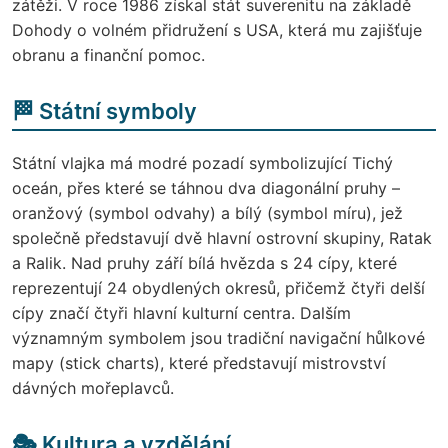
zátěži. V roce 1986 získal stát suverenitu na základě
Dohody o volném přidružení s USA, která mu zajišťuje
obranu a finanční pomoc.
🏁 Státní symboly
Státní vlajka má modré pozadí symbolizující Tichý
oceán, přes které se táhnou dva diagonální pruhy –
oranžový (symbol odvahy) a bílý (symbol míru), jež
společně představují dvě hlavní ostrovní skupiny, Ratak
a Ralik. Nad pruhy září bílá hvězda s 24 cípy, které
reprezentují 24 obydlených okresů, přičemž čtyři delší
cípy značí čtyři hlavní kulturní centra. Dalším
významným symbolem jsou tradiční navigační hůlkové
mapy (stick charts), které představují mistrovství
dávných mořeplavců.
🎭 Kultura a vzdělání