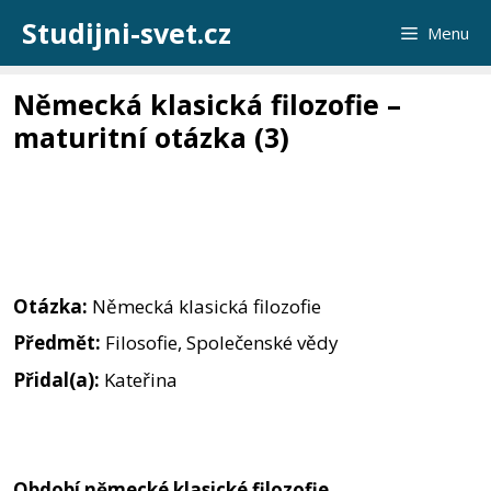
Přeskočit
Studijni-svet.cz
Menu
na
obsah
Německá klasická filozofie –
maturitní otázka (3)
Otázka:
Německá klasická filozofie
Předmět:
Filosofie, Společenské vědy
Přidal(a):
Kateřina
Období německé klasické filozofie