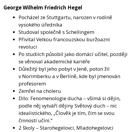
George Wilhelm Friedrich Hegel
Pocházel ze Stuttgartu, narozen v rodině
vysokého úředníka
Studoval společně s Schellingem
Přivítal Velkou francouzskou buržoazní
revoluci
Po studiích působil jako domácí učitel, později
se věnoval akademické kariéře
Důležitý byl jeho pobyt v Jeně, poton žil
v Norimberku a v Berlíně, kde byl jmenován
profesorem
Zemřel na choleru
Dílo: Fenomenologie ducha – všímá si dějin,
podle něj vytváří dějiny Světový duch – nic
idealistického, „Člověk je tím, čím se svou
činností učiní.“
2 školy – Starohegelovci, Mladohegelovci