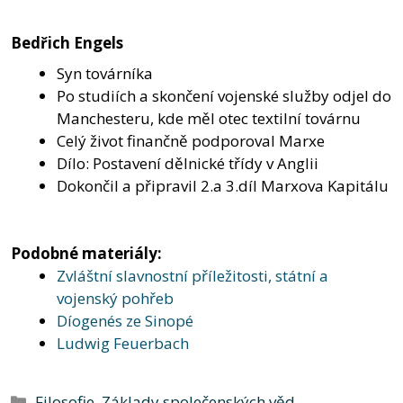
Bedřich Engels
Syn továrníka
Po studiích a skončení vojenské služby odjel do
Manchesteru, kde měl otec textilní továrnu
Celý život finančně podporoval Marxe
Dílo: Postavení dělnické třídy v Anglii
Dokončil a připravil 2.a 3.díl Marxova Kapitálu
Podobné materiály:
Zvláštní slavnostní příležitosti, státní a
vojenský pohřeb
Díogenés ze Sinopé
Ludwig Feuerbach
Rubriky
Filosofie
,
Základy společenských věd