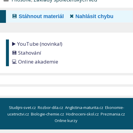
💾
Stáhnout materiál
✖
Nahlásit chybu
▶️ YouTube (novinka!)
💾 Stahování
💻 Online akademie
Studijni-svet.cz
Rozbor-dila.cz
Anglictina-maturita.cz
Ekonomie-
ucetnictvi.cz
Biologie-chemie.cz
Hodnoceni-skol.cz
Prezmania.cz
Online kurzy