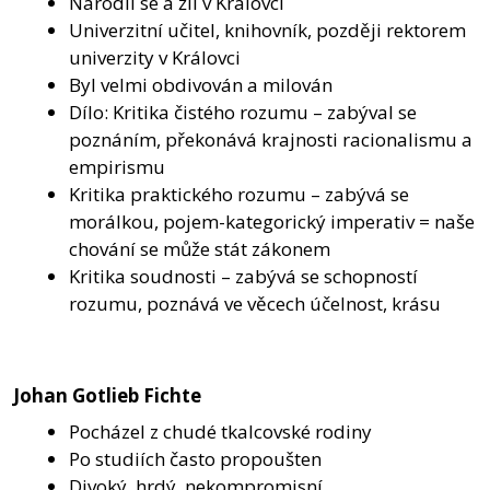
Narodil se a žil v Královci
Univerzitní učitel, knihovník, později rektorem
univerzity v Královci
Byl velmi obdivován a milován
Dílo: Kritika čistého rozumu – zabýval se
poznáním, překonává krajnosti racionalismu a
empirismu
Kritika praktického rozumu – zabývá se
morálkou, pojem-kategorický imperativ = naše
chování se může stát zákonem
Kritika soudnosti – zabývá se schopností
rozumu, poznává ve věcech účelnost, krásu
Johan Gotlieb Fichte
Pocházel z chudé tkalcovské rodiny
Po studiích často propoušten
Divoký, hrdý, nekompromisní