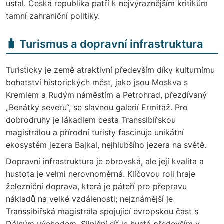
ustal. Česká republika patří k nejvýraznějším kritikům
tamní zahraniční politiky.
🧳 Turismus a dopravní infrastruktura
Turisticky je země atraktivní především díky kulturnímu
bohatství historických měst, jako jsou Moskva s
Kremlem a Rudým náměstím a Petrohrad, přezdívaný
„Benátky severu“, se slavnou galerií Ermitáž. Pro
dobrodruhy je lákadlem cesta Transsibiřskou
magistrálou a přírodní turisty fascinuje unikátní
ekosystém jezera Bajkal, nejhlubšího jezera na světě.
Dopravní infrastruktura je obrovská, ale její kvalita a
hustota je velmi nerovnoměrná. Klíčovou roli hraje
železniční doprava, která je páteří pro přepravu
nákladů na velké vzdálenosti; nejznámější je
Transsibiřská magistrála spojující evropskou část s
Dálným východem. Silniční síť je hustá především v