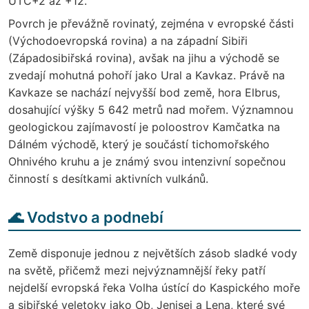
UTC+2 až +12.
Povrch je převážně rovinatý, zejména v evropské části
(Východoevropská rovina) a na západní Sibiři
(Západosibiřská rovina), avšak na jihu a východě se
zvedají mohutná pohoří jako Ural a Kavkaz. Právě na
Kavkaze se nachází nejvyšší bod země, hora Elbrus,
dosahující výšky 5 642 metrů nad mořem. Významnou
geologickou zajímavostí je poloostrov Kamčatka na
Dálném východě, který je součástí tichomořského
Ohnivého kruhu a je známý svou intenzivní sopečnou
činností s desítkami aktivních vulkánů.
🌊 Vodstvo a podnebí
Země disponuje jednou z největších zásob sladké vody
na světě, přičemž mezi nejvýznamnější řeky patří
nejdelší evropská řeka Volha ústící do Kaspického moře
a sibiřské veletoky jako Ob, Jenisej a Lena, které své