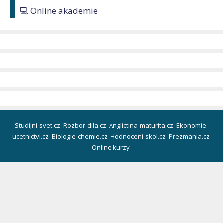
💻 Online akademie
Studijni-svet.cz
Rozbor-dila.cz
Anglictina-maturita.cz
Ekonomie-
ucetnictvi.cz
Biologie-chemie.cz
Hodnoceni-skol.cz
Prezmania.cz
Online kurzy