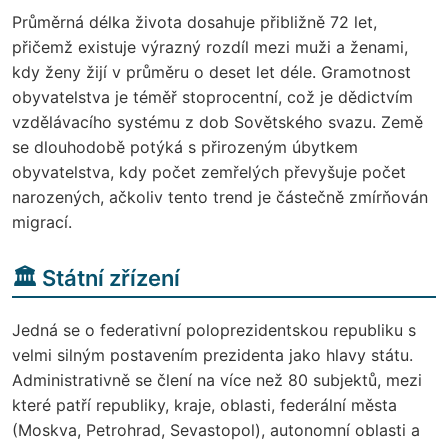
Průměrná délka života dosahuje přibližně 72 let,
přičemž existuje výrazný rozdíl mezi muži a ženami,
kdy ženy žijí v průměru o deset let déle. Gramotnost
obyvatelstva je téměř stoprocentní, což je dědictvím
vzdělávacího systému z dob Sovětského svazu. Země
se dlouhodobě potýká s přirozeným úbytkem
obyvatelstva, kdy počet zemřelých převyšuje počet
narozených, ačkoliv tento trend je částečně zmírňován
migrací.
🏛️ Státní zřízení
Jedná se o federativní poloprezidentskou republiku s
velmi silným postavením prezidenta jako hlavy státu.
Administrativně se člení na více než 80 subjektů, mezi
které patří republiky, kraje, oblasti, federální města
(Moskva, Petrohrad, Sevastopol), autonomní oblasti a