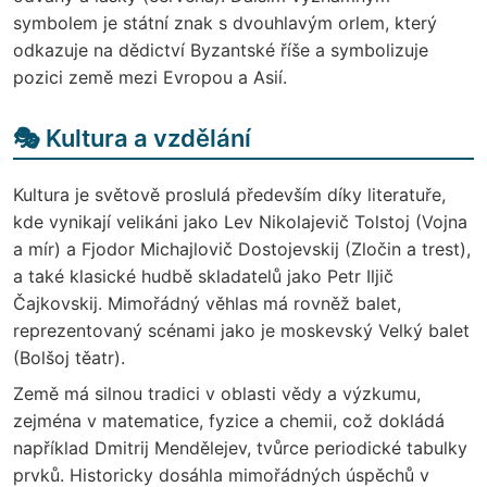
symbolem je státní znak s dvouhlavým orlem, který
odkazuje na dědictví Byzantské říše a symbolizuje
pozici země mezi Evropou a Asií.
🎭 Kultura a vzdělání
Kultura je světově proslulá především díky literatuře,
kde vynikají velikáni jako Lev Nikolajevič Tolstoj (Vojna
a mír) a Fjodor Michajlovič Dostojevskij (Zločin a trest),
a také klasické hudbě skladatelů jako Petr Iljič
Čajkovskij. Mimořádný věhlas má rovněž balet,
reprezentovaný scénami jako je moskevský Velký balet
(Bolšoj těatr).
Země má silnou tradici v oblasti vědy a výzkumu,
zejména v matematice, fyzice a chemii, což dokládá
například Dmitrij Mendělejev, tvůrce periodické tabulky
prvků. Historicky dosáhla mimořádných úspěchů v