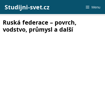
Přeskočit
Studijni-svet.cz
Menu
na
obsah
Ruská federace – povrch,
vodstvo, průmysl a další