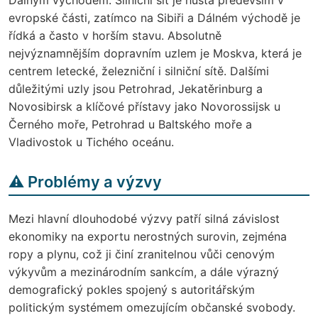
evropské části, zatímco na Sibiři a Dálném východě je
řídká a často v horším stavu. Absolutně
nejvýznamnějším dopravním uzlem je Moskva, která je
centrem letecké, železniční i silniční sítě. Dalšími
důležitými uzly jsou Petrohrad, Jekatěrinburg a
Novosibirsk a klíčové přístavy jako Novorossijsk u
Černého moře, Petrohrad u Baltského moře a
Vladivostok u Tichého oceánu.
⚠️ Problémy a výzvy
Mezi hlavní dlouhodobé výzvy patří silná závislost
ekonomiky na exportu nerostných surovin, zejména
ropy a plynu, což ji činí zranitelnou vůči cenovým
výkyvům a mezinárodním sankcím, a dále výrazný
demografický pokles spojený s autoritářským
politickým systémem omezujícím občanské svobody.