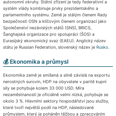
autonomní okruhy. Státní zřízení je tedy federativní a
systém vlády kombinuje prvky prezidentského a
parlamentního systému. Země je stálým členem Rady
bezpečnosti OSN a klíčovým členem organizací jako
Společenství nezávislých států (SNS), BRICS,
Šanghajská organizace pro spolupráci (ŠOS) a
Eurasijský ekonomický svaz (EAEU). Anglický název
státu je Russian Federation, slovenský název je
Rusko
.
💰 Ekonomika a průmysl
Ekonomika země je smíšená a silně závislá na exportu
nerostných surovin, HDP na obyvatele v paritě kupní
síly se pohybuje kolem 33 000 USD. Míra
nezaměstnanosti je oficiálně velmi nízká, pohybuje se
okolo 3 %. Hlavními sektory hospodářství jsou služby,
které tvoří největší podíl na HDP, následované
průmyslem, který je poháněn těžbou a zpracováním