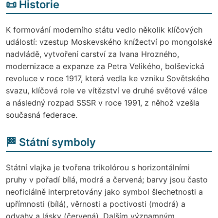
📜 Historie
K formování moderního státu vedlo několik klíčových
událostí: vzestup Moskevského knížectví po mongolské
nadvládě, vytvoření carství za Ivana Hrozného,
modernizace a expanze za Petra Velikého, bolševická
revoluce v roce 1917, která vedla ke vzniku Sovětského
svazu, klíčová role ve vítězství ve druhé světové válce
a následný rozpad SSSR v roce 1991, z něhož vzešla
současná federace.
🏁 Státní symboly
Státní vlajka je tvořena trikolórou s horizontálními
pruhy v pořadí bílá, modrá a červená; barvy jsou často
neoficiálně interpretovány jako symbol šlechetnosti a
upřímnosti (bílá), věrnosti a poctivosti (modrá) a
odvahy a lásky (červená). Dalším významným