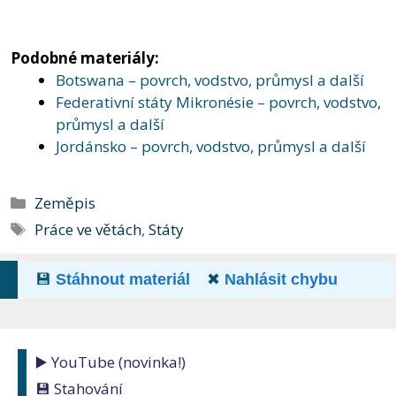
Podobné materiály:
Botswana – povrch, vodstvo, průmysl a další
Federativní státy Mikronésie – povrch, vodstvo,
průmysl a další
Jordánsko – povrch, vodstvo, průmysl a další
Rubriky
Zeměpis
Štítky
Práce ve větách
,
Státy
💾
Stáhnout materiál
✖
Nahlásit chybu
▶️ YouTube (novinka!)
💾 Stahování