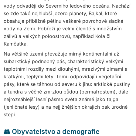
vody odvádějí do Severního ledového oceánu. Nachází
se zde také nejhlubší jezero planety, Bajkal, které
obsahuje přibližně pětinu veškeré povrchové sladké
vody na Zemi. Pobřeží je velmi členité s množstvím
zálivů a velkých poloostrovů, například Kola či
Kamčatka.
Na většině území převažuje mírný kontinentální až
subarktický podnebný pás, charakteristický velkými
teplotními rozdíly mezi dlouhými, mrazivými zimami a
krátkými, teplými léty. Tomu odpovídají i vegetační
pásy, které se táhnou od severu k jihu: arktické pustiny
a tundra s věčně zmrzlou půdou (permafrostem), dále
nejrozsáhlejší lesní pásmo světa známé jako tajga
(jehličnaté lesy) a na nejjižnějších okrajích pak úrodné
stepi.
👥 Obyvatelstvo a demografie