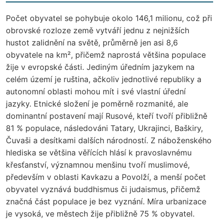
Počet obyvatel se pohybuje okolo 146,1 milionu, což při
obrovské rozloze země vytváří jednu z nejnižších
hustot zalidnění na světě, průměrně jen asi 8,6
obyvatele na km², přičemž naprostá většina populace
žije v evropské části. Jediným úředním jazykem na
celém území je ruština, ačkoliv jednotlivé republiky a
autonomní oblasti mohou mít i své vlastní úřední
jazyky. Etnické složení je poměrně rozmanité, ale
dominantní postavení mají Rusové, kteří tvoří přibližně
81 % populace, následováni Tatary, Ukrajinci, Baškiry,
Čuvaši a desítkami dalších národností. Z náboženského
hlediska se většina věřících hlásí k pravoslavnému
křesťanství, významnou menšinu tvoří muslimové,
především v oblasti Kavkazu a Povolží, a menší počet
obyvatel vyznává buddhismus či judaismus, přičemž
značná část populace je bez vyznání. Míra urbanizace
je vysoká, ve městech žije přibližně 75 % obyvatel.