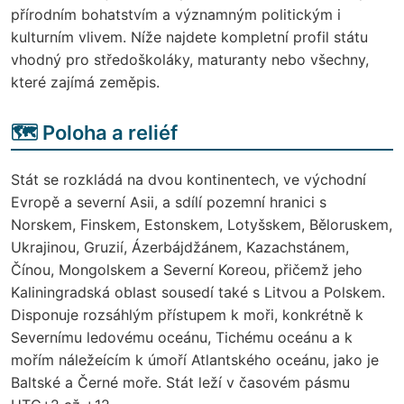
přírodním bohatstvím a významným politickým i
kulturním vlivem. Níže najdete kompletní profil státu
vhodný pro středoškoláky, maturanty nebo všechny,
které zajímá zeměpis.
🗺️ Poloha a reliéf
Stát se rozkládá na dvou kontinentech, ve východní
Evropě a severní Asii, a sdílí pozemní hranici s
Norskem, Finskem, Estonskem, Lotyšskem, Běloruskem,
Ukrajinou, Gruzií, Ázerbájdžánem, Kazachstánem,
Čínou, Mongolskem a Severní Koreou, přičemž jeho
Kaliningradská oblast sousedí také s Litvou a Polskem.
Disponuje rozsáhlým přístupem k moři, konkrétně k
Severnímu ledovému oceánu, Tichému oceánu a k
mořím náležeícím k úmoří Atlantského oceánu, jako je
Baltské a Černé moře. Stát leží v časovém pásmu