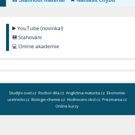
💾
Stáhnout materiál
✖
Nahlásit chybu
▶️ YouTube (novinka!)
💾 Stahování
💻 Online akademie
Studijni-svet.cz
Rozbor-dila.cz
Anglictina-maturita.cz
Ekonomie-
ucetnictvi.cz
Biologie-chemie.cz
Hodnoceni-skol.cz
Prezmania.cz
Online kurzy