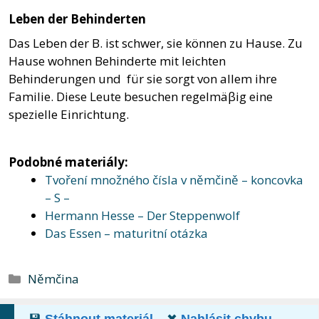
Leben der Behinderten
Das Leben der B. ist schwer, sie können zu Hause. Zu
Hause wohnen Behinderte mit leichten
Behinderungen und für sie sorgt von allem ihre
Familie. Diese Leute besuchen regelmäβig eine
spezielle Einrichtung.
Podobné materiály:
Tvoření množného čísla v němčině – koncovka
– S –
Hermann Hesse – Der Steppenwolf
Das Essen – maturitní otázka
Rubriky
Němčina