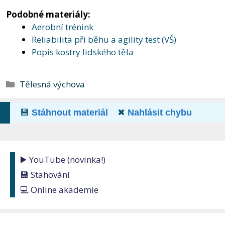
Podobné materiály:
Aerobní trénink
Reliabilita při běhu a agility test (VŠ)
Popis kostry lidského těla
Rubriky
Tělesná výchova
💾
Stáhnout materiál
✖
Nahlásit chybu
▶️ YouTube (novinka!)
💾 Stahování
💻 Online akademie