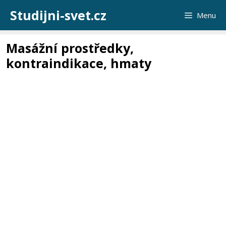
Přeskočit
Studijni-svet.cz
Menu
na
obsah
Masážní prostředky,
kontraindikace, hmaty