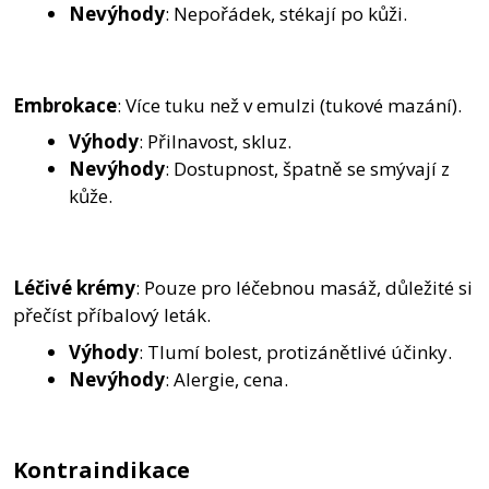
Nevýhody
: Nepořádek, stékají po kůži.
Embrokace
: Více tuku než v emulzi (tukové mazání).
Výhody
: Přilnavost, skluz.
Nevýhody
: Dostupnost, špatně se smývají z
kůže.
Léčivé krémy
: Pouze pro léčebnou masáž, důležité si
přečíst příbalový leták.
Výhody
: Tlumí bolest, protizánětlivé účinky.
Nevýhody
: Alergie, cena.
Kontraindikace