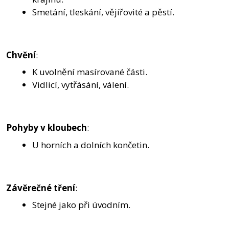
Smetání, tleskání, vějířovité a pěstí.
Chvění
:
K uvolnění masírované části.
Vidlicí, vytřásání, válení.
Pohyby v kloubech
:
U horních a dolních končetin.
Závěrečné tření
:
Stejné jako při úvodním.