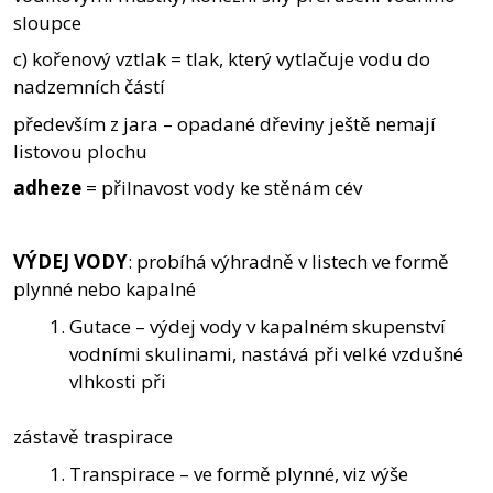
sloupce
c) kořenový vztlak = tlak, který vytlačuje vodu do
nadzemních částí
především z jara – opadané dřeviny ještě nemají
listovou plochu
adheze
= přilnavost vody ke stěnám cév
VÝDEJ VODY
: probíhá výhradně v listech ve formě
plynné nebo kapalné
Gutace – výdej vody v kapalném skupenství
vodními skulinami, nastává při velké vzdušné
vlhkosti při
zástavě traspirace
Transpirace – ve formě plynné, viz výše