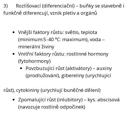
3) Rozlišovací (diferenciační) – buňky se stavebně i
funkčně diferencují, vznik pletiv a orgánů
Vnější faktory růstu: světlo, teplota
(minimum:5-40 °C: maximum), voda –
minerální živiny
Vnitřní faktory růstu: rostlinné hormony
(fytohormony)
Povzbuzující růst (aktivátory) – auxiny
(prodlužování), gibereliny (urychlující
růst), cytokininy (urychlují buněčné dělení)
Zpomalující růst (inlubitory) – kys. abscisová
(navozuje rostlině odpočinek)