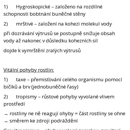
1) Hygroskopické – založeno na rozdílné
schopnosti bobtnání buněčné stěny
2) mrštivé – založení na kohezi molekul vody
při dozrávání výtrusů se postupně snižuje obsah
vody až nakonec v důsledku kohezních sil
dojde k vymrštění zralých výtrusů
Vitální pohyby rostlin:
1) taxe – přemisťování celého organismu pomocí
bičíků a brv (jednobuněčné řasy)
2) tropismy – růstové pohyby vyvolané vlivem
prostředí
→ rostliny ne ně reagují ohyby = část rostliny se ohne
→ směrem ke zdroji podráždění