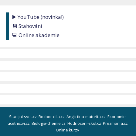
▶️ YouTube (novinka!)
💾 Stahování
💻 Online akademie
Studijni-svet.cz
Rozbor-dila.cz
Anglictina-maturita.cz
Ekonomie-
ucetnictvi.cz
Biologie-chemie.cz
Hodnoceni-skol.cz
Prezmania.cz
Online kurzy