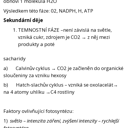
obnoví 1 molekula H2O
Výsledkem této fáze: 02, NADPH, H, ATP
Sekundární děje
TEMNOSTNÍ FÁZE –není závislá na světle,
vzniká cukr, zdrojem je CO2 → z něj mezi
produkty a poté
sacharidy
a) Calvinův cyklus → CO2 je začleněn do organické
sloučeniny za vzniku hexosy
b) Hatch-slachův cyklus – vzniká se oxolacelát→
na 4 atomy uhlíku →C4 rostliny
Faktory ovlivňující fotosyntézu:
1)
světlo – intenzita záření, zvýšení intenzity – rychlejší
fotosyntéza