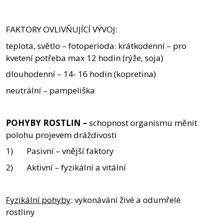
FAKTORY OVLIVŇUJÍCÍ VÝVOJ:
teplota, světlo – fotoperioda: krátkodenní – pro
kvetení potřeba max 12 hodin (rýže, soja)
dlouhodenní – 14- 16 hodin (kopretina)
neutrální – pampeliška
POHYBY ROSTLIN –
schopnost organismu měnit
polohu projevem dráždivosti
1) Pasivní – vnější faktory
2) Aktivní – fyzikální a vitální
Fyzikální pohyby
: vykonávání živé a odumřelé
rostliny