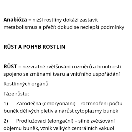
Anabióza
= nižší rostliny dokáží zastavit
metabolismus a přežít dokud se nezlepší podmínky
RŮST A POHYB ROSTLIN
RŮST
= nezvratné zvětšování rozměrů a hmotnosti
spojeno se změnami tvaru a vnitřního uspořádání
Rostlinných orgánů
Fáze růstu:
1) Zárodečná (embryonální) – rozmnožení počtu
buněk dělivých pletiv a nárůst cytoplazmy buněk
2) Prodlužovací (elongační) – silné zvětšování
objemu buněk, vznik velkých centrálních vakuol