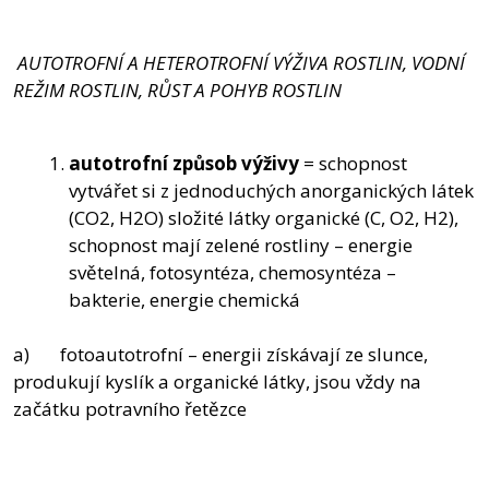
AUTOTROFNÍ A HETEROTROFNÍ VÝŽIVA ROSTLIN, VODNÍ
REŽIM ROSTLIN, RŮST A POHYB ROSTLIN
autotrofní způsob výživy
= schopnost
vytvářet si z jednoduchých anorganických látek
(CO2, H2O) složité látky organické (C, O2, H2),
schopnost mají zelené rostliny – energie
světelná, fotosyntéza, chemosyntéza –
bakterie, energie chemická
a) fotoautotrofní – energii získávají ze slunce,
produkují kyslík a organické látky, jsou vždy na
začátku potravního řetězce