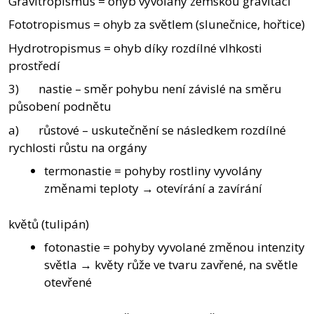
Gravitropismus = ohyb vyvolaný zemskou gravitací
Fototropismus = ohyb za světlem (slunečnice, hořtice)
Hydrotropismus = ohyb díky rozdílné vlhkosti
prostředí
3) nastie – směr pohybu není závislé na směru
působení podnětu
a) růstové – uskutečnění se následkem rozdílné
rychlosti růstu na orgány
termonastie = pohyby rostliny vyvolány
změnami teploty → otevírání a zavírání
květů (tulipán)
fotonastie = pohyby vyvolané změnou intenzity
světla → květy růže ve tvaru zavřené, na světle
otevřené