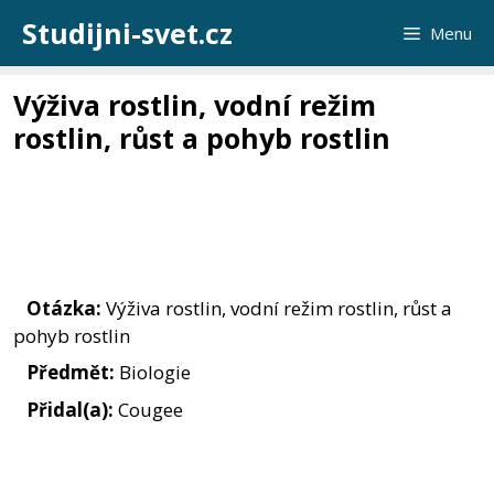
Přeskočit
Studijni-svet.cz
Menu
na
obsah
Výživa rostlin, vodní režim
rostlin, růst a pohyb rostlin
Otázka:
Výživa rostlin, vodní režim rostlin, růst a
pohyb rostlin
Předmět:
Biologie
Přidal(a):
Cougee