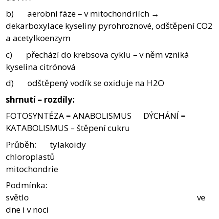
b) aerobní fáze – v mitochondriích →
dekarboxylace kyseliny pyrohroznové, odštěpení CO2
a acetylkoenzym
c) přechází do krebsova cyklu – v něm vzniká
kyselina citrónová
d) odštěpený vodík se oxiduje na H2O
shrnutí – rozdíly:
FOTOSYNTÉZA = ANABOLISMUS DÝCHÁNÍ =
KATABOLISMUS – štěpení cukru
Průběh: tylakoidy
chloroplastů
mitochondrie
Podmínka:
světlo ve
dne i v noci