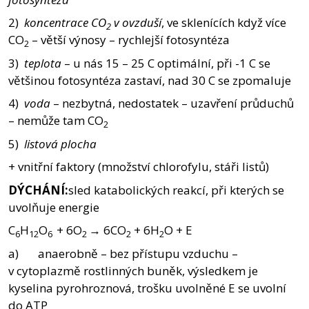
2)
koncentrace CO
v ovzduší
, ve sklenících když více
2
CO
– větší výnosy – rychlejší fotosyntéza
2
3)
teplota
– u nás 15 – 25 C optimální, při -1 C se
většinou fotosyntéza zastaví, nad 30 C se zpomaluje
4)
voda
– nezbytná, nedostatek – uzavření průduchů
– nemůže tam CO
2
5)
listová plocha
+ vnitřní faktory (množství chlorofylu, stáři listů)
DÝCHÁNÍ:
sled katabolických reakcí, při kterých se
uvolňuje energie
C
H
O
+ 6O
→ 6CO
+ 6H
O + E
6
12
6
2
2
2
a) anaerobně – bez přístupu vzduchu –
v cytoplazmě rostlinných buněk, výsledkem je
kyselina pyrohroznová, trošku uvolněné E se uvolní
do ATP