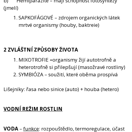
b) Hemiparazité – mají schopnost fotosyntézy
(jmelí)
SAPKOFÁGOVÉ – zdrojem organických látek
mrtvé organismy (houby, baktreie)
2 ZVLÁŠTNÍ ZPŮSOBY ŽIVOTA
MIXOTROFIE
–
organismy žijí autotrofně a
heterotrofně si přilepšují (masožravé rostliny)
SYMBIÓZA – soužití, které oběma prospívá
Lišejníky: řasa nebo sinice (auto) + houba (hetero)
VODNÍ REŽIM ROSTLIN
VODA
–
funkce
: rozpouštědlo, termoregulace, účast