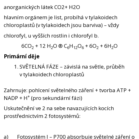
anorganických látek CO2+ H2O
hlavním orgánem je list, probíhá v tylakoidech
chloroplastů (v tylakoidech jsou barviva) – vždy
chlorofyl, u vyšších rostlin i chlorofyl b.
6CO
+ 12 H
O ® C
H
O
+ 6O
+ 6H
O
2
2
6
12
6
2
2
Primární děje
SVĚTELNÁ FÁZE – závislá na světle, průběh
v tylakoidech chloroplastů
Zahrnuje: pohlcení světelného záření + tvorba ATP +
+
NADP + H
(pro sekundární fázi)
Uskutečnění ve 2 na sebe navazujících kocích
prostřednictvím 2 fotosystémů:
a) Fotosystém I – P700 absorbuje světelné záření o