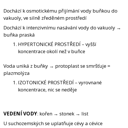
Dochází k osmotickému přijímání vody buňkou do
vakuoly, ve silně zředěném prostředí
Dochází k intenzivnímu nasávání vody do vakuoly →
buňka praská
HYPERTONICKÉ PROSTŘEDÍ – vyšší
koncentrace okolí než v buňce
Voda uniká z buňky → protoplast se smršťuje =
plazmolýza
IZOTONICKÉ PROSTŘEDÍ – vyrovnané
koncentrace, nic se neděje
VEDENÍ VODY
: kořen → stonek → list
U suchozemských se uplatňuje cévy a cévice