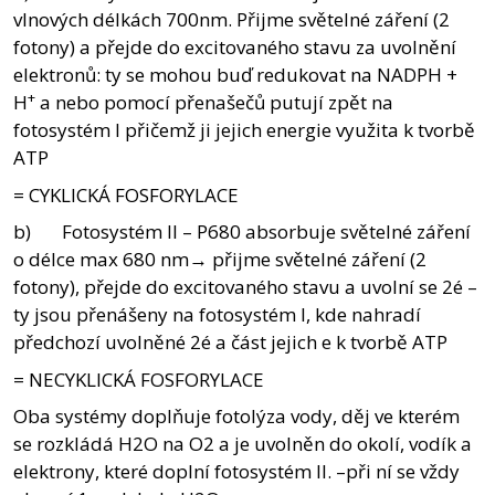
vlnových délkách 700nm. Přijme světelné záření (2
fotony) a přejde do excitovaného stavu za uvolnění
elektronů: ty se mohou buď redukovat na NADPH +
+
H
a nebo pomocí přenašečů putují zpět na
fotosystém I přičemž ji jejich energie využita k tvorbě
ATP
= CYKLICKÁ FOSFORYLACE
b) Fotosystém II – P680 absorbuje světelné záření
o délce max 680 nm→ přijme světelné záření (2
fotony), přejde do excitovaného stavu a uvolní se 2é –
ty jsou přenášeny na fotosystém I, kde nahradí
předchozí uvolněné 2é a část jejich e k tvorbě ATP
= NECYKLICKÁ FOSFORYLACE
Oba systémy doplňuje fotolýza vody, děj ve kterém
se rozkládá H2O na O2 a je uvolněn do okolí, vodík a
elektrony, které doplní fotosystém II. –při ní se vždy