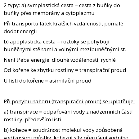
2 typy: a) symplastická cesta – cesta z buňky do
buňky přes membrány a cytoplazmu
Při transportu látek kratších vzdáleností, pomalé
dodat energii
b) apoplastická cesta – roztoky se pohybují
buněčnými stěnami a volnými mezibuněčnými st.
Není třeba energie, dlouhé vzdálenosti, rychlé
Od kořene ke zbytku rostliny = transpirační proud
U listí do kořene = asimilační proud
Při pohybu nahoru (transpirační proud) se uplatňuje:
a) transpirace = odpařování vody z nadzemních částí
rostliny, především listí
b) koheze = soudržnost molekul vody způsobená
vodíkovými můstky, kohezní síly přerušení vodního