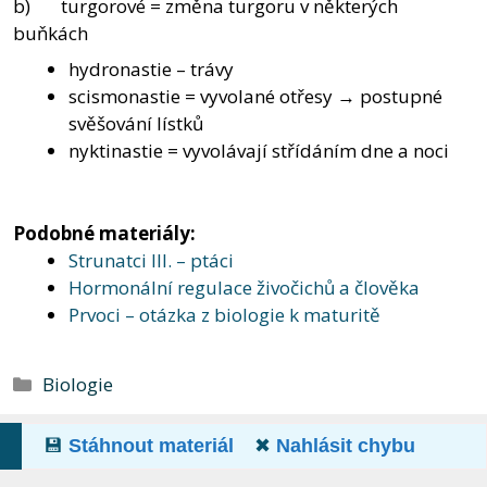
b) turgorové = změna turgoru v některých
buňkách
hydronastie – trávy
scismonastie = vyvolané otřesy → postupné
svěšování lístků
nyktinastie = vyvolávají střídáním dne a noci
Podobné materiály:
Strunatci III. – ptáci
Hormonální regulace živočichů a člověka
Prvoci – otázka z biologie k maturitě
Rubriky
Biologie
💾
Stáhnout materiál
✖
Nahlásit chybu