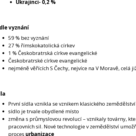
Ukrajinci- 0,2 %
dle vyznání
59 % bez vyznání
27 % římskokatolická církev
1 % Českobratrská církve evangelické
Českobratrské církve evangelické
nejméně věřících S Čechy, nejvíce na V Moravě, celá j
dla
První sídla vznikla se vznikem klasického zemědělství 
sídlo je trvale obydlené místo
změna s průmyslovou revolucí – vznikaly továrny, kte
pracovních sil. Nové technologie v zemědělství umožňov
proces
urbanizace