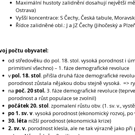
Maximální hustoty zalidnění dosahují největší mě
Ostrava)
Vyšší koncentrace: S Čechy, Česká tabule, Moravs
Řídce zalidněné obl.: J a JZ Čechy (Jihočeský a Plze
voj počtu obyvatel:
od středověku do pol. 18. stol. vysoká porodnost i úm
primitivní všechno) – 1. fáze demografické revoluce
v
pol. 18. stol
. přišla druhá fáze demografické revolu
porodnost zůstala nějakou dobu stejně vysoká. => ry
na
poč. 20 stol.
3. fáze demografické revoluce (teprve a
porodnost a růst populace se zvolnil)
počátek 20. stol
. zpomalení růstu obv. (1. sv. v., vyst
po 1. sv. v
. vysoká porodnost (ekonomický rozvoj, po 
30. léta
nižší porodnost (ekonomická krize)
2. sv. v.
porodnost klesla, ale ne tak výrazně jako při 