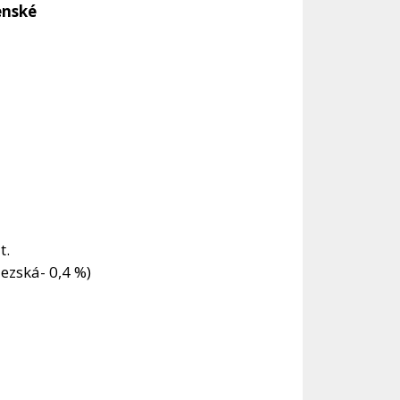
enské
t.
lezská- 0,4 %)