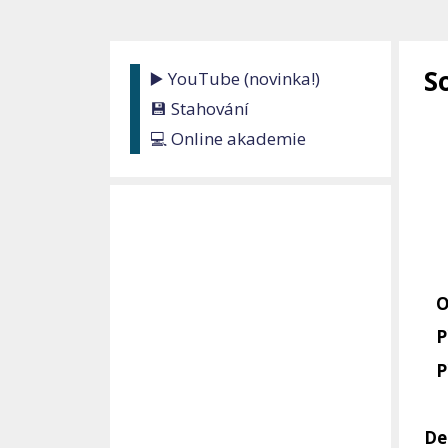
S
▶️ YouTube (novinka!)
💾 Stahování
💻 Online akademie
Ot
Př
Př
De