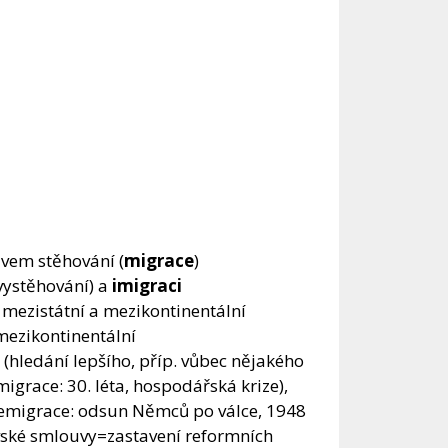
ivem stěhování (
migrace
)
vystěhování) a
imigraci
, mezistátní a mezikontinentální
 mezikontinentální
é
(hledání lepšího, příp. vůbec nějakého
igrace: 30. léta, hospodářská krize),
R emigrace: odsun Němců po válce, 1948
avské smlouvy=zastavení reformních