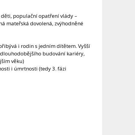
 děti, populační opatření vlády –
žená mateřská dovolená, zvýhodněné
přibývá i rodin s jedním dítětem. Vyšší
 dlouhodobějšího budování kariéry,
jším věku)
osti i úmrtnosti (tedy 3. fázi