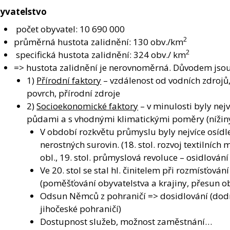
yvatelstvo
počet obyvatel: 10 690 000
2
průměrná hustota zalidnění: 130 obv./km
2
specifická hustota zalidnění: 324 obv./ km
=> hustota zalidnění je nerovnoměrná. Důvodem jsou
1)
Přírodní faktory
– vzdálenost od vodních zdrojů
povrch, přírodní zdroje
2)
Socioekonomické faktory
– v minulosti byly nejv
půdami a s vhodnými klimatickými poměry (nížiny
V období rozkvětu průmyslu byly nejvíce osídl
nerostných surovin. (18. stol. rozvoj textilníc
obl., 19. stol. průmyslová revoluce – osidlování
Ve 20. stol se stal hl. činitelem při rozmísťová
(poměšťování obyvatelstva a krajiny, přesun o
Odsun Němců z pohraničí => dosidlování (dod
jihočeské pohraničí)
Dostupnost služeb, možnost zaměstnání…