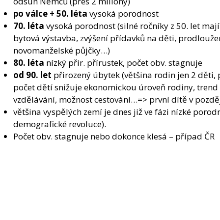
odsun Němců (přes 2 miliony)
po válce + 50. léta
vysoká porodnost
70. léta
vysoká porodnost (silné ročníky z 50. let mají
bytová výstavba, zvýšení přídavků na děti, prodlou
novomanželské půjčky…)
80. léta
nízký přir. přírustek, počet obv. stagnuje
od 90. let
přirozený úbytek (většina rodin jen 2 děti, 
počet dětí snižuje ekonomickou úroveň rodiny, trend
vzdělávání, možnost cestování…=> první dítě v pozdě
většina vyspělých zemí je dnes již ve fázi nízké porodn
demografické revoluce).
Počet obv. stagnuje nebo dokonce klesá – případ ČR