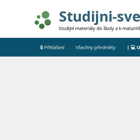
Přeskočit
Studijni-sve
na
obsah
Studijní materiály do školy a k maturit
🔒 Přihlášení
Všechny předměty
| 💻 