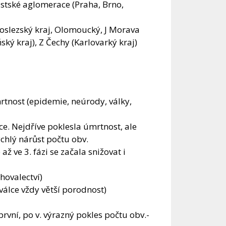
stské aglomerace (Praha, Brno,
koslezský kraj, Olomoucký, J Morava
ňský kraj), Z Čechy (Karlovarký kraj)
rtnost (epidemie, neúrody, války,
ce. Nejdříve poklesla úmrtnost, ale
chlý nárůst počtu obv.
ž ve 3. fázi se začala snižovat i
ěhovalectví)
válce vždy větší porodnost)
první, po v. výrazný pokles počtu obv.-