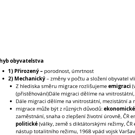
hyb obyvatelstva
1) Přirozený –
porodnost, úmrtnost
2) Mechanický
– změny v počtu a složení obyvatel vl
Z hlediska směru migrace rozlišujeme
emigraci
(
(přistěhování)Dále migraci dělíme na vnitrostátní
Dále migraci dělíme na vnitrostátní, mezistátní a
migrace může být z různých důvodů:
ekonomick
zaměstnání, snaha o zlepšení životní úrovně, ČR em
politické
(války, země s diktátorskými režimy, Č
nástup totalitního režimu, 1968 vpád vojsk Varš