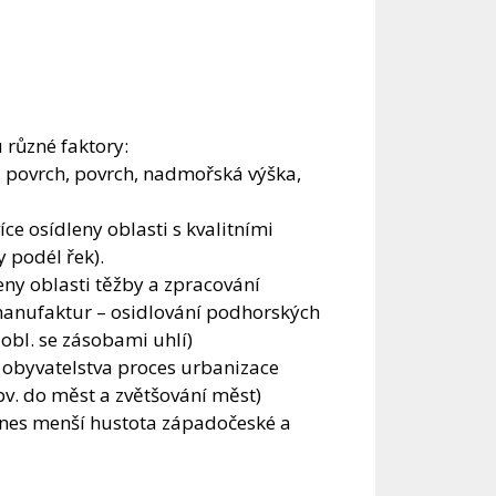
 různé faktory:
, povrch, povrch, nadmořská výška,
íce osídleny oblasti s kvalitními
 podél řek).
eny oblasti těžby a zpracování
h manufaktur – osidlování podhorských
 obl. se zásobami uhlí)
ní obyvatelstva proces urbanizace
bv. do měst a zvětšování měst)
nes menší hustota západočeské a