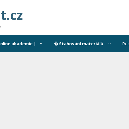
t.cz
ě
Online akademie |
📥 Stahování materiálů
Rec