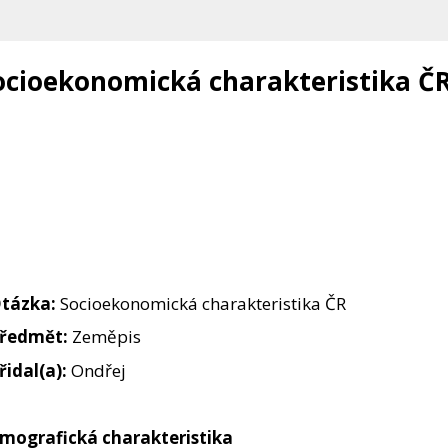
ocioekonomická charakteristika Č
ázka:
Socioekonomická charakteristika ČR
edmět:
Zeměpis
idal(a):
Ondřej
mografická charakteristika