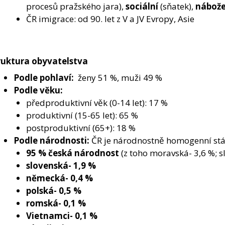
procesů pražského jara),
sociální
(sňatek),
nábož
ČR imigrace: od 90. let z V a JV Evropy, Asie
ruktura obyvatelstva
Podle pohlaví:
ženy 51 %, muži 49 %
Podle věku:
předproduktivní věk (0-14 let): 17 %
produktivní (15-65 let): 65 %
postproduktivní (65+): 18 %
Podle národnosti:
ČR je národnostně homogenní stá
95 % česká národnost
(z toho moravská- 3,6 %; s
slovenská- 1,9 %
německá- 0,4 %
polská- 0,5 %
romská- 0,1 %
Vietnamci- 0,1 %