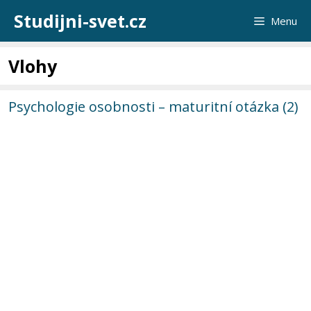
Přeskočit
Studijni-svet.cz
Menu
na
obsah
Vlohy
Psychologie osobnosti – maturitní otázka (2)